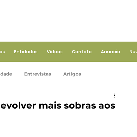
ios
Entidades
Vídeos
Contato
Anuncie
Ne
idade
Entrevistas
Artigos
Crédito
Ramo Infraestrutura
Ramo Saúde
devolver mais sobras aos
iços
Ramo Seguros