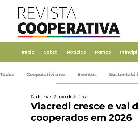
Início
Sobre
Notícias
Ramos
Princíp
Todos
Cooperativismo
Eventos
Sustentabil
12 de mar.
2 min de leitura
Ramo Agropecuário
Ramo Consumo
Ramo 
Viacredi cresce e vai 
cooperados em 2026
Ramo Transporte
Trabalho, Prod. de Bens e Serv