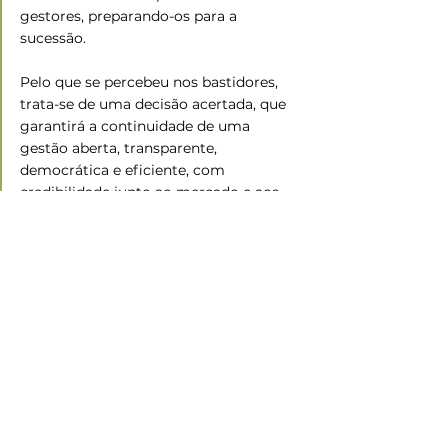
gestores, preparando-os para a 
sucessão. 
Pelo que se percebeu nos bastidores, 
trata-se de uma decisão acertada, que 
garantirá a continuidade de uma 
gestão aberta, transparente, 
democrática e eficiente, com 
credibilidade junto ao mercado e aos 
cooperados das cooperativas 
associadas. 
Nesse novo planejamento estratégico, 
foi definido como propósito da 
Federação “promover conhecimento e 
renda por meio do cooperativismo”. 
Portanto, ano novo, vida nova — e vale 
lembrar, mais uma vez, que juntos 
somos mais fortes. Pense nisso!