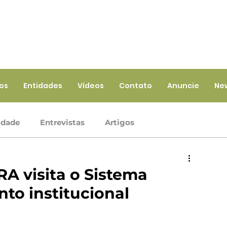
ios
Entidades
Vídeos
Contato
Anuncie
Ne
idade
Entrevistas
Artigos
Crédito
Ramo Infraestrutura
Ramo Saúde
A visita o Sistema
to institucional
iços
Ramo Seguros