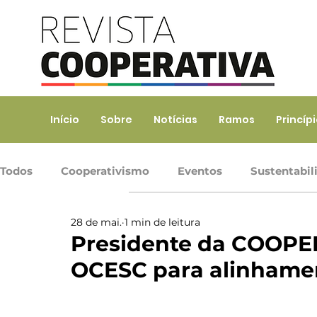
Início
Sobre
Notícias
Ramos
Princíp
Todos
Cooperativismo
Eventos
Sustentabil
28 de mai.
1 min de leitura
Ramo Agropecuário
Ramo Consumo
Ramo 
Presidente da COOPER
OCESC para alinhamen
Ramo Transporte
Trabalho, Prod. de Bens e Serv