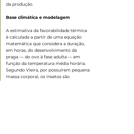
da produção.
Base climática e modelagem
A estimativa da favorabilidade térmica 
é calculada a partir de uma equação 
matemática que considera a duração, 
em horas, do desenvolvimento da 
praga — do ovo à fase adulta — em 
função da temperatura média horária. 
Segundo Vieira, por possuírem pequena 
massa corporal, os insetos são 
altamente dependentes da temperatura 
ambiente, o que torna esse tipo de 
modelagem uma ferramenta 
estratégica para o manejo agrícola.
Fonte:
 Revista Cultivar
Foto:
 Canva
Ramo Agropecuário