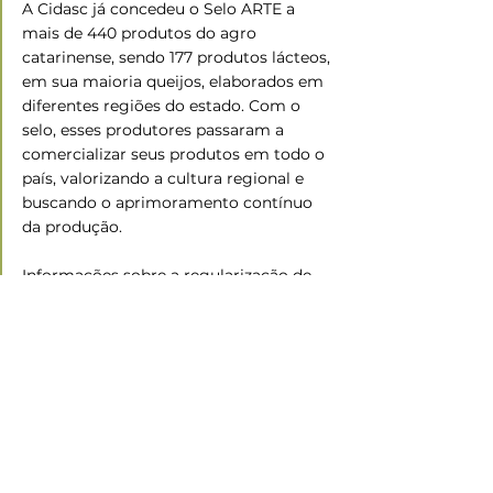
A Cidasc já concedeu o Selo ARTE a 
mais de 440 produtos do agro 
catarinense, sendo 177 produtos lácteos, 
em sua maioria queijos, elaborados em 
diferentes regiões do estado. Com o 
selo, esses produtores passaram a 
comercializar seus produtos em todo o 
país, valorizando a cultura regional e 
buscando o aprimoramento contínuo 
da produção.
Informações sobre a regularização de 
agroindústrias e sobre a obtenção do 
Selo ARTE podem ser obtidas no site da 
Cidasc clicando aqui
Fonte:
 ASCOM CIDASC
Foto:
 Divulgação
Ramo Agropecuário