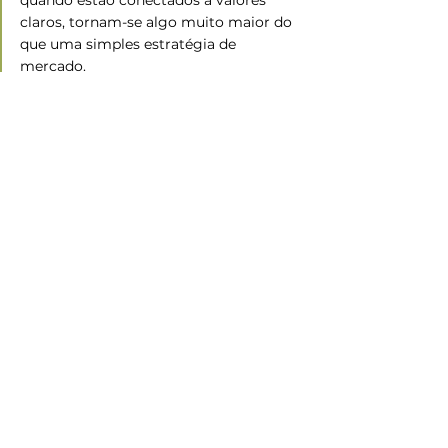
quando estão conectados a valores 
claros, tornam-se algo muito maior do 
que uma simples estratégia de 
mercado.
Fonte:
 Comunique-se
Cooperativismo
Ramo Crédito
Ver tudo
Posts recentes