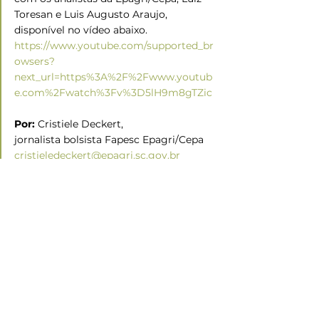
Toresan e Luis Augusto Araujo, 
disponível no vídeo abaixo. 
https://www.youtube.com/supported_br
owsers?
next_url=https%3A%2F%2Fwww.youtub
e.com%2Fwatch%3Fv%3D5lH9m8gTZic
Por: 
Cristiele Deckert,
jornalista bolsista Fapesc Epagri/Cepa
cristieledeckert@epagri.sc.gov.br
Mais informações e entrevistas:
Luiz Toresan
Analista reponsável pela publicação
(48) 3665-5083, 
toresan@epagri.sc.gov.br
Informações para a imprensa:
Isabela Schwengber,
Assessora de comunicação da Epagri