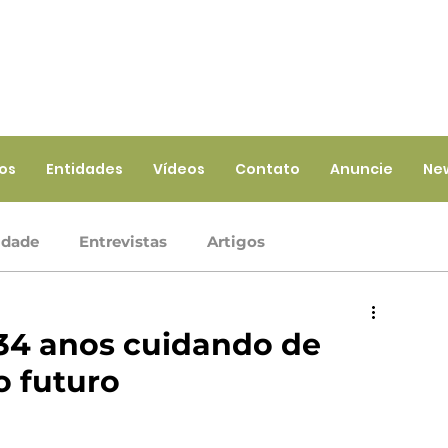
ios
Entidades
Vídeos
Contato
Anuncie
Ne
idade
Entrevistas
Artigos
Crédito
Ramo Infraestrutura
Ramo Saúde
34 anos cuidando de
o futuro
iços
Ramo Seguros