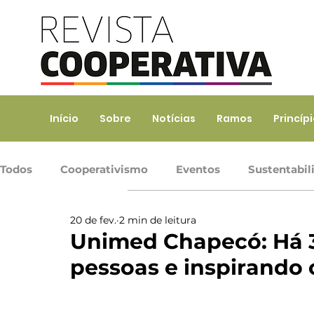
Início
Sobre
Notícias
Ramos
Princíp
Todos
Cooperativismo
Eventos
Sustentabil
20 de fev.
2 min de leitura
Ramo Agropecuário
Ramo Consumo
Ramo 
Unimed Chapecó: Há 
pessoas e inspirando 
Ramo Transporte
Trabalho, Prod. de Bens e Serv