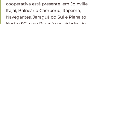
cooperativa está presente  em Joinville, 
Itajaí, Balneário Camboriú, Itapema, 
Navegantes, Jaraguá do Sul e Planalto 
Norte (SC) e no Paraná nas cidades de 
Curitiba, São José dos Pinhais e Ponta 
Grossa.  
Nacionalmente, o Sistema Unicred 
reúne mais de 330 mil cooperados, 25 
cooperativas e mais de 370 agências 
em operação no Brasil. 
Fonte:
 Assessoria de Comunicação - 
Unicred União
Cooperativismo
Ramo Crédito