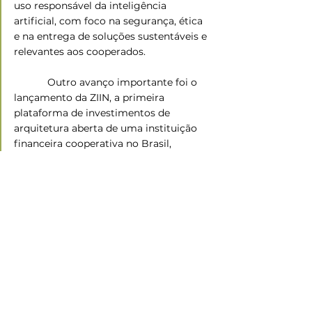
uso responsável da inteligência 
artificial, com foco na segurança, ética 
e na entrega de soluções sustentáveis e 
relevantes aos cooperados. 
            Outro avanço importante foi o 
lançamento da ZIIN, a primeira 
plataforma de investimentos de 
arquitetura aberta de uma instituição 
financeira cooperativa no Brasil, 
autorizada pelo Banco Central a operar 
como Distribuidora de Títulos e Valores 
Mobiliários (DTVM). A plataforma 
reforça a estratégia da Unicred de 
combinar inovação tecnológica com os 
princípios do cooperativismo.
Fonte: Assessoria de Comunicação 
Unicred.