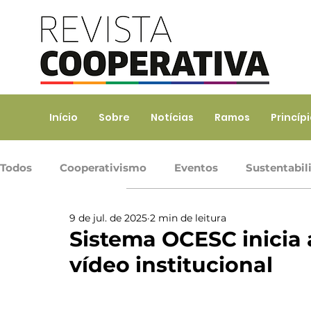
Início
Sobre
Notícias
Ramos
Princíp
Todos
Cooperativismo
Eventos
Sustentabil
9 de jul. de 2025
2 min de leitura
Ramo Agropecuário
Ramo Consumo
Ramo 
Sistema OCESC inicia 
vídeo institucional
Ramo Transporte
Trabalho, Prod. de Bens e Serv