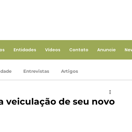
ios
Entidades
Vídeos
Contato
Anuncie
Ne
idade
Entrevistas
Artigos
Crédito
Ramo Infraestrutura
Ramo Saúde
a veiculação de seu novo
iços
Ramo Seguros