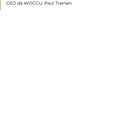
CEO da WOCCU, Paul Treinen.
Fonte: 
Assessoria de comunicação 
Sicredi
Ramo Crédito
Ver tudo
Posts recentes