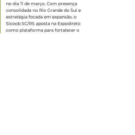
no dia 11 de março. Com presença 
consolidada no Rio Grande do Sul e 
estratégia focada em expansão, o 
Sicoob SC/RS aposta na Expodireto 
como plataforma para fortalecer o 
cooperativismo financeiro no campo e 
ampliar sua participação no mercado 
gaúcho.
“Queremos chegar ao fim da feira com 
um grande volume de negócios 
efetivados e, principalmente, com 
novas parcerias consolidadas no agro 
local”, conclui Amorim. 
Fonte: 
Sicoob 
Foto: 
Divulgação
Ramo Crédito