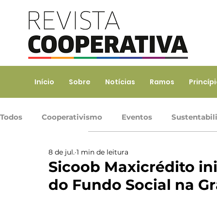
Início
Sobre
Notícias
Ramos
Princíp
Todos
Cooperativismo
Eventos
Sustentabil
8 de jul.
1 min de leitura
Ramo Agropecuário
Ramo Consumo
Ramo 
Sicoob Maxicrédito in
do Fundo Social na Gr
Ramo Transporte
Trabalho, Prod. de Bens e Serv