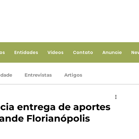
ios
Entidades
Vídeos
Contato
Anuncie
Ne
idade
Entrevistas
Artigos
Crédito
Ramo Infraestrutura
Ramo Saúde
icia entrega de aportes
ande Florianópolis
iços
Ramo Seguros