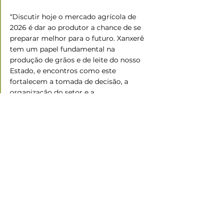
“Discutir hoje o mercado agrícola de 
2026 é dar ao produtor a chance de se 
preparar melhor para o futuro. Xanxerê 
tem um papel fundamental na 
produção de grãos e de leite do nosso 
Estado, e encontros como este 
fortalecem a tomada de decisão, a 
organização do setor e a 
sustentabilidade das propriedades 
rurais”, afirmou Pedrozo.
Fonte: 
FAESC/SENAR
Ramo Agropecuário
Eventos
Ver tudo
Posts recentes