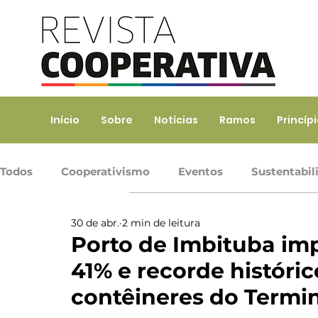
Início
Sobre
Notícias
Ramos
Princíp
Todos
Cooperativismo
Eventos
Sustentabil
30 de abr.
2 min de leitura
Ramo Agropecuário
Ramo Consumo
Ramo 
Porto de Imbituba im
41% e recorde histór
Ramo Transporte
Trabalho, Prod. de Bens e Serv
contêineres do Termin