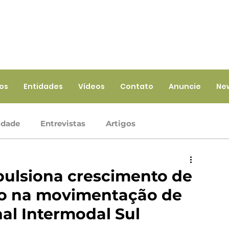
ios
Entidades
Vídeos
Contato
Anuncie
Ne
idade
Entrevistas
Artigos
Crédito
Ramo Infraestrutura
Ramo Saúde
pulsiona crescimento de
ico na movimentação de
iços
Ramo Seguros
al Intermodal Sul