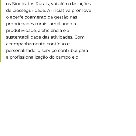
os Sindicatos Rurais, vai além das ações 
de biosseguridade. A iniciativa promove 
o aperfeiçoamento da gestão nas 
propriedades rurais, ampliando a 
produtividade, a eficiência e a 
sustentabilidade das atividades. Com 
acompanhamento contínuo e 
personalizado, o serviço contribui para 
a profissionalização do campo e o 
fortalecimento da agropecuária 
catarinense. 
Além da suinocultura, a ATeG atende 
outras onze cadeias produtivas em 
Santa Catarina: agroindústria, 
agroindústria apícola, apicultura, 
bovinocultura de corte, bovinocultura 
de leite, fruticultura, maricultura, 
olericultura, ovinocaprinocultura, 
piscicultura e turismo rural. 