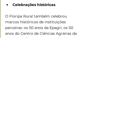
Celebrações históricas
O Floripa Rural também celebrou 
marcos históricos de instituições 
parceiras: os 50 anos da Epagri, os 50 
anos do Centro de Ciências Agrárias da 
UFSC (CCA/UFSC) e os 20 anos do 
Instituto Catarinense de Sanidade 
Agropecuária (Icasa).
Fonte:
 Assessoria de Comunicação 
Interna OCESC.
Com
 informações de Secretaria de 
Estado da Agricultura e Pecuária 
(SAPE).
Fotos: Revista Cooperativa / Editora 
Expressão.
Cooperativismo
Eventos
Ramo Agropecuário