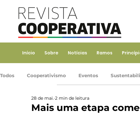
Início
Sobre
Notícias
Ramos
Princíp
Todos
Cooperativismo
Eventos
Sustentabil
28 de mai.
2 min de leitura
Ramo Agropecuário
Ramo Consumo
Ramo 
Mais uma etapa come
Ramo Transporte
Trabalho, Prod. de Bens e Serv