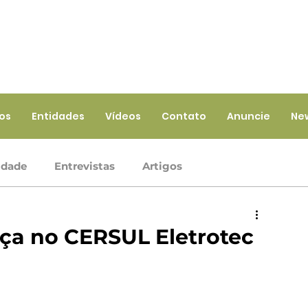
ios
Entidades
Vídeos
Contato
Anuncie
Ne
idade
Entrevistas
Artigos
Crédito
Ramo Infraestrutura
Ramo Saúde
ça no CERSUL Eletrotec
iços
Ramo Seguros