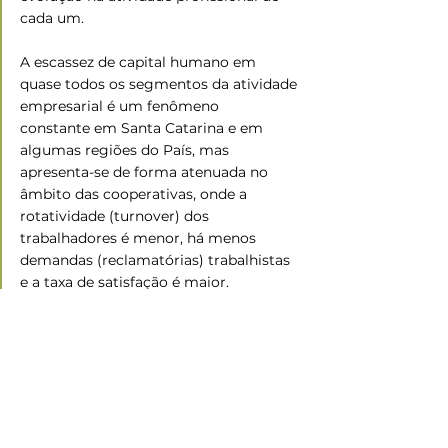
cada um.
A escassez de capital humano em 
quase todos os segmentos da atividade 
empresarial é um fenômeno 
constante em Santa Catarina e em 
algumas regiões do País, mas 
apresenta-se de forma atenuada no 
âmbito das cooperativas, onde a 
rotatividade (turnover) dos 
trabalhadores é menor, há menos 
demandas (reclamatórias) trabalhistas 
e a taxa de satisfação é maior.
As cooperativas, de fato, constroem um 
mundo melhor, por isso a Organização 
das Nações Unidades (ONU) decretou 
2025 o Ano Internacional das 
Cooperativas.
Fonte: 
OCESC