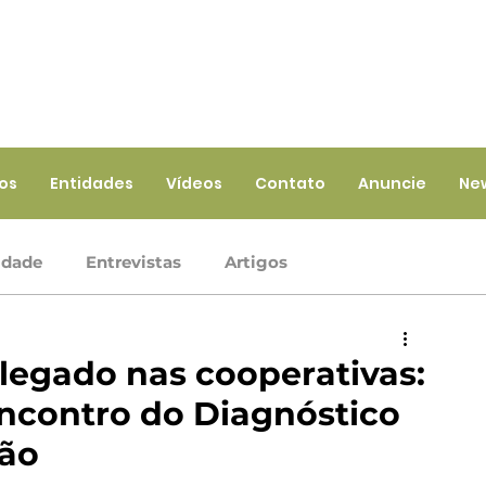
ios
Entidades
Vídeos
Contato
Anuncie
Ne
idade
Entrevistas
Artigos
Crédito
Ramo Infraestrutura
Ramo Saúde
 legado nas cooperativas:
ncontro do Diagnóstico
iços
Ramo Seguros
tão