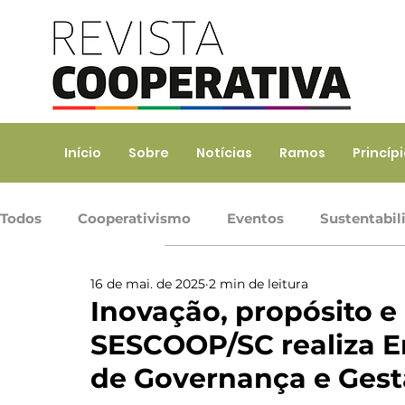
Início
Sobre
Notícias
Ramos
Princíp
Todos
Cooperativismo
Eventos
Sustentabil
16 de mai. de 2025
2 min de leitura
Ramo Agropecuário
Ramo Consumo
Ramo 
Inovação, propósito e
SESCOOP/SC realiza E
Ramo Transporte
Trabalho, Prod. de Bens e Serv
de Governança e Ges