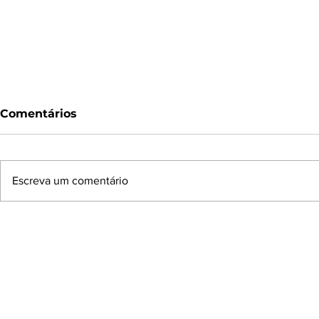
Comentários
Escreva um comentário
Vem aí mais um pleito
Enfim, dec
eleitoral. Estamos
auxiliar os
preparados para
escolher?
© 2025 por Expressão, a Editora 