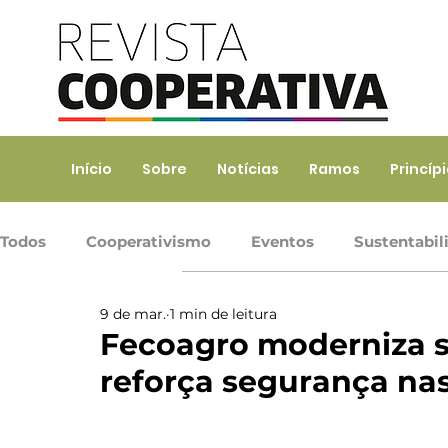
Início
Sobre
Notícias
Ramos
Princíp
Todos
Cooperativismo
Eventos
Sustentabil
9 de mar.
1 min de leitura
Ramo Agropecuário
Ramo Consumo
Ramo 
Fecoagro moderniza se
reforça segurança nas
Ramo Transporte
Trabalho, Prod. de Bens e Serv