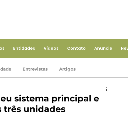
ios
Entidades
Vídeos
Contato
Anuncie
Ne
idade
Entrevistas
Artigos
Crédito
Ramo Infraestrutura
Ramo Saúde
u sistema principal e
 três unidades
iços
Ramo Seguros