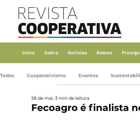
Início
Sobre
Notícias
Ramos
Princíp
Todos
Cooperativismo
Eventos
Sustentabil
28 de mai.
3 min de leitura
Ramo Agropecuário
Ramo Consumo
Ramo 
Fecoagro é finalista
Ramo Transporte
Trabalho, Prod. de Bens e Serv