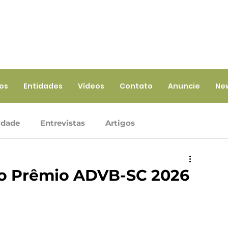
ios
Entidades
Vídeos
Contato
Anuncie
Ne
idade
Entrevistas
Artigos
Crédito
Ramo Infraestrutura
Ramo Saúde
 no Prêmio ADVB-SC 2026
iços
Ramo Seguros