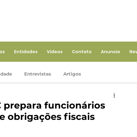
ios
Entidades
Vídeos
Contato
Anuncie
Ne
idade
Entrevistas
Artigos
Crédito
Ramo Infraestrutura
Ramo Saúde
prepara funcionários
e obrigações fiscais
iços
Ramo Seguros