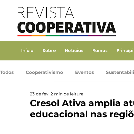
Início
Sobre
Notícias
Ramos
Princíp
Todos
Cooperativismo
Eventos
Sustentabil
23 de fev.
2 min de leitura
Ramo Agropecuário
Ramo Consumo
Ramo 
Cresol Ativa amplia at
educacional nas regi
Ramo Transporte
Trabalho, Prod. de Bens e Serv