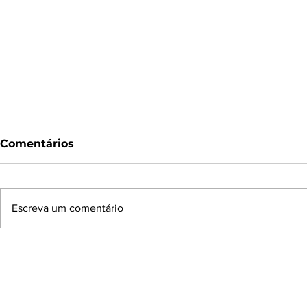
Comentários
Escreva um comentário
Sistema OCESC lançará
Ainda rep
Agenda Institucional do
positivam
Cooperativismo
Encontro 
Catarinense e
Catarinen