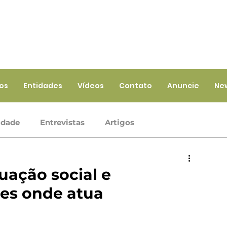
ios
Entidades
Vídeos
Contato
Anuncie
Ne
idade
Entrevistas
Artigos
Crédito
Ramo Infraestrutura
Ramo Saúde
uação social e
ões onde atua
iços
Ramo Seguros