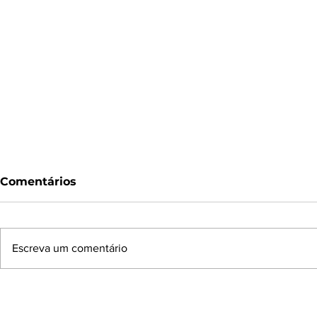
Comentários
Escreva um comentário
Sistema OCESC lançará
Ainda rep
Agenda Institucional do
positivam