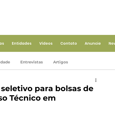
ios
Entidades
Vídeos
Contato
Anuncie
Ne
idade
Entrevistas
Artigos
Crédito
Ramo Infraestrutura
Ramo Saúde
seletivo para bolsas de
so Técnico em
iços
Ramo Seguros