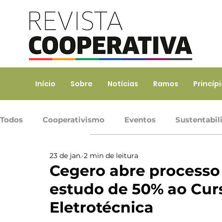
Início
Sobre
Notícias
Ramos
Princíp
Todos
Cooperativismo
Eventos
Sustentabil
23 de jan.
2 min de leitura
Ramo Agropecuário
Ramo Consumo
Ramo 
Cegero abre processo 
estudo de 50% ao Cur
Ramo Transporte
Trabalho, Prod. de Bens e Serv
Eletrotécnica