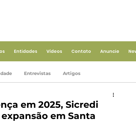
ios
Entidades
Vídeos
Contato
Anuncie
Ne
idade
Entrevistas
Artigos
Crédito
Ramo Infraestrutura
Ramo Saúde
nça em 2025, Sicredi
e expansão em Santa
iços
Ramo Seguros