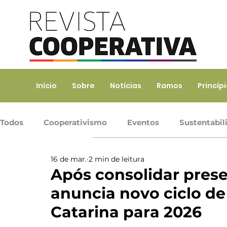
Início
Sobre
Notícias
Ramos
Princíp
Todos
Cooperativismo
Eventos
Sustentabil
16 de mar.
2 min de leitura
Ramo Agropecuário
Ramo Consumo
Ramo 
Após consolidar prese
anuncia novo ciclo d
Ramo Transporte
Trabalho, Prod. de Bens e Serv
Catarina para 2026