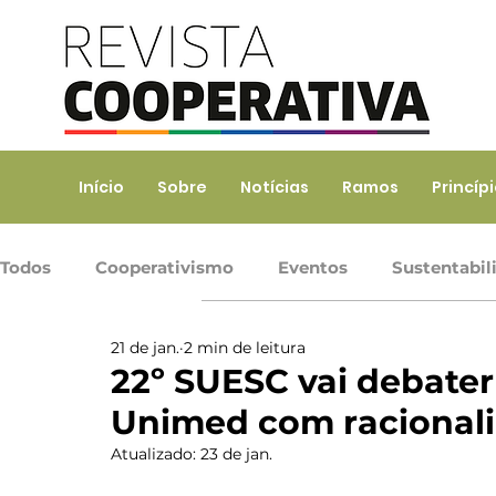
Início
Sobre
Notícias
Ramos
Princíp
Todos
Cooperativismo
Eventos
Sustentabil
21 de jan.
2 min de leitura
Ramo Agropecuário
Ramo Consumo
Ramo 
22º SUESC vai debater
Unimed com racionali
Ramo Transporte
Trabalho, Prod. de Bens e Serv
Atualizado:
23 de jan.