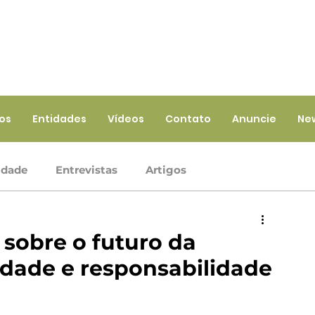
ios
Entidades
Vídeos
Contato
Anuncie
Ne
idade
Entrevistas
Artigos
Crédito
Ramo Infraestrutura
Ramo Saúde
 sobre o futuro da
dade e responsabilidade
iços
Ramo Seguros