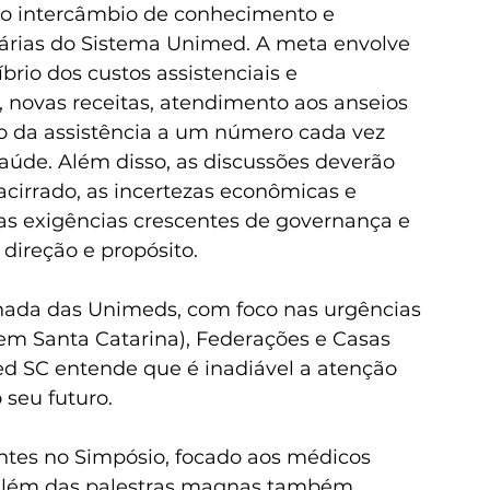
to intercâmbio de conhecimento e 
árias do Sistema Unimed. A meta envolve 
brio dos custos assistenciais e 
l, novas receitas, atendimento aos anseios 
o da assistência a um número cada vez 
aúde. Além disso, as discussões deverão 
cirrado, as incertezas econômicas e 
, as exigências crescentes de governança e 
ireção e propósito.  
rnada das Unimeds, com foco nas urgências 
 em Santa Catarina), Federações e Casas 
d SC entende que é inadiável a atenção 
eu futuro.       
antes no Simpósio, focado aos médicos 
além das palestras magnas também 